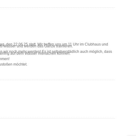
ag, den 22.06.25 statt. Wir treffen uns um 11 Uhr im Clubhaus und
fs Wasser und werden das Ganze trainieren.
n wir noch mehr werden! Es ist selbstverstädlich auch möglich, dass
Training auf dem Wasser mitmachen können.
ehmen!
zustoßen möchtet.