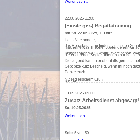
OSC
Weiterlesen …
Kajütbootregatta
2025
22.06.2025 11:00
(Einsteiger-) Regattatraining
am So. 22.06.2025, 11 Uhr!
Hallo Miteinander,
das Regattatraining findet am jetzigen Sonnt
machen etwas Theorie. Später gehen wir au
Bisher haben wir 5 Schiffe. Wäre schön, wen
die erfahrenen Segler unter uns nur beim 
Die Jugend kann hier ebenfalls gerne teiln
Gebt bitte kurz Bescheid, wenn ihr noch da
Danke euch!
Mit seglerischem Gruß
Rainer
10.05.2025 09:00
Zusatz-Arbeitsdienst abgesagt!
Sa, 10.05.2025
Zusatz-
Weiterlesen …
Arbeitsdienst
abgesagt!
Seite 5 von 50