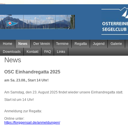
Navigation
Home
News
Der Verein
Termine
Regatta
Jugend
Galerie
überspringen
Downloads
Kontakt
FAQ
Links
News
OSC Einhandregatta 2025
am Sa. 23.08., Start 14 Uhr!
Am Samstag, den 23. August 2025 findet wieder unsere Einhandregatta statt.
Start ist um 14 Uhr!
Anmeldung zur Regatta:
Online unter:
https://forggensail.de/anmeldungen/