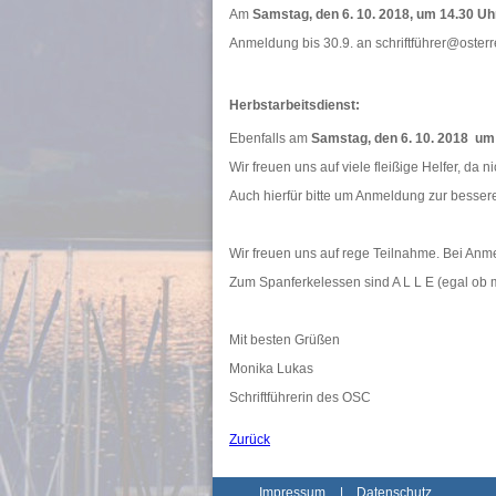
Am
Samstag, den 6. 10. 2018, um 14.30 Uh
Anmeldung bis 30.9. an schriftführer@osterr
Herbstarbeitsdienst:
Ebenfalls am
Samstag, den 6. 10. 2018 um
Wir freuen uns auf viele fleißige Helfer, da 
Auch hierfür bitte um Anmeldung zur besser
Wir freuen uns auf rege Teilnahme. Bei An
Zum Spanferkelessen sind A L L E (egal ob m
Mit besten Grüßen
Monika Lukas
Schriftführerin des OSC
Zurück
Impressum
|
Datenschutz
_______