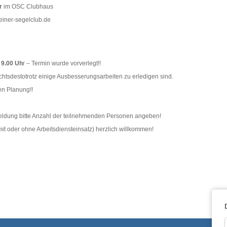
r
im OSC Clubhaus
einer-segelclub.de
 9.00 Uh
r – Termin wurde vorverlegt!!
nichtsdestotrotz einige Ausbesserungsarbeiten zu erledigen sind.
en Planung!!
meldung bitte Anzahl der teilnehmenden Personen angeben!
it oder ohne Arbeitsdiensteinsatz) herzlich willkommen!
__________________________________________________ ______________