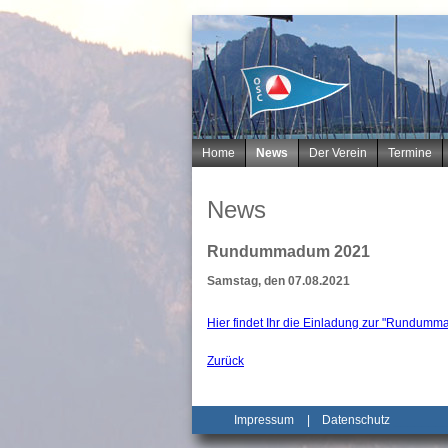
Navigation
Home
News
Der Verein
Termine
überspringen
News
Rundummadum 2021
Samstag, den 07.08.2021
Hier findet Ihr die Einladung zur "Rundumm
Zurück
Impressum
|
Datenschutz
_______