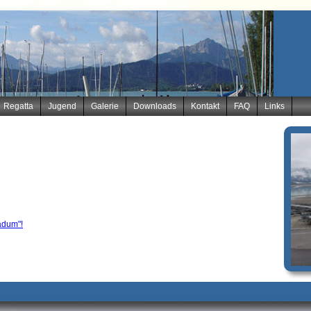
Regatta
Jugend
Galerie
Downloads
Kontakt
FAQ
Links
adum"!
__________________________________________________ ______________