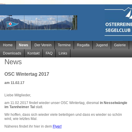
Navigation
Home
News
Der Verein
Termine
Regatta
Jugend
Galerie
überspringen
Downloads
Kontakt
FAQ
Links
News
OSC Wintertag 2017
am 11.02.17
Liebe Mitglieder,
am 11.02.2017 findet wieder unser OSC Wintertag, diesmal
in Nesselwängle
im Tannheimer Tal
statt.
Wir hoffen, dass sich wieder viele beteiligen und dass es wieder so schön
wird, wie letztes Mal.
Näheres findet ihr hier in dem
Flyer!