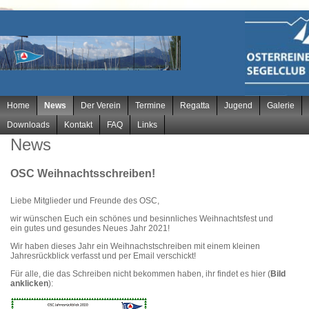
Navigation
Home
News
Der Verein
Termine
Regatta
Jugend
Galerie
überspringen
Downloads
Kontakt
FAQ
Links
News
OSC Weihnachtsschreiben!
Liebe Mitglieder und Freunde des OSC,
wir wünschen Euch ein schönes und besinnliches Weihnachtsfest und
ein gutes und gesundes Neues Jahr 2021!
Wir haben dieses Jahr ein Weihnachstschreiben mit einem kleinen
Jahresrückblick verfasst und per Email verschickt!
Für alle, die das Schreiben nicht bekommen haben, ihr findet es hier (
Bild
anklicken
):