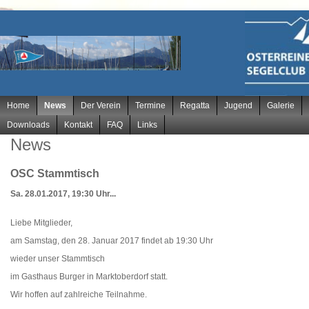
Navigation
Home
News
Der Verein
Termine
Regatta
Jugend
Galerie
überspringen
Downloads
Kontakt
FAQ
Links
News
OSC Stammtisch
Sa. 28.01.2017, 19:30 Uhr...
Liebe Mitglieder,
am Samstag, den 28. Januar 2017 findet ab 19:30 Uhr
wieder unser Stammtisch
im Gasthaus Burger in Marktoberdorf statt.
Wir hoffen auf zahlreiche Teilnahme.