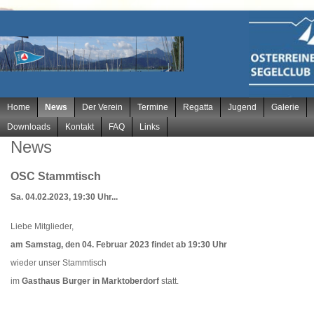
Navigation
Home
News
Der Verein
Termine
Regatta
Jugend
Galerie
überspringen
Downloads
Kontakt
FAQ
Links
News
OSC Stammtisch
Sa. 04.02.2023, 19:30 Uhr...
Liebe Mitglieder,
am Samstag, den 04. Februar 2023 findet ab 19:30 Uhr
wieder unser Stammtisch
im
Gasthaus Burger in Marktoberdorf
statt.