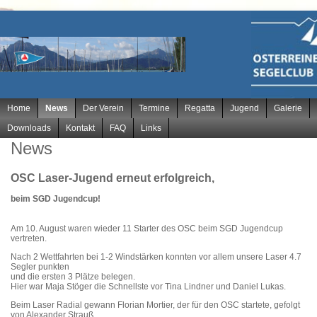
Navigation
Home
News
Der Verein
Termine
Regatta
Jugend
Galerie
überspringen
Downloads
Kontakt
FAQ
Links
News
OSC Laser-Jugend erneut erfolgreich,
beim SGD Jugendcup!
Am 10. August waren wieder 11 Starter des OSC beim SGD Jugendcup
vertreten.
Nach 2 Wettfahrten bei 1-2 Windstärken konnten vor allem unsere Laser 4.7
Segler punkten
und die ersten 3 Plätze belegen.
Hier war Maja Stöger die Schnellste vor Tina Lindner und Daniel Lukas.
Beim Laser Radial gewann Florian Mortier, der für den OSC startete, gefolgt
von Alexander Strauß.