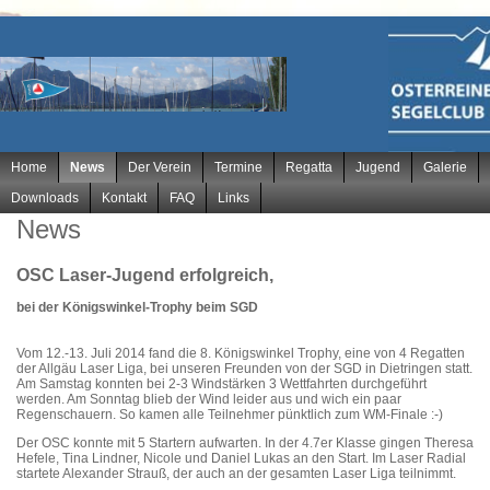
Navigation
Home
News
Der Verein
Termine
Regatta
Jugend
Galerie
überspringen
Downloads
Kontakt
FAQ
Links
News
OSC Laser-Jugend erfolgreich,
bei der Königswinkel-Trophy beim SGD
Vom 12.-13. Juli 2014 fand die 8. Königswinkel Trophy, eine von 4 Regatten
der Allgäu Laser Liga, bei unseren Freunden von der SGD in Dietringen statt.
Am Samstag konnten bei 2-3 Windstärken 3 Wettfahrten durchgeführt
werden. Am Sonntag blieb der Wind leider aus und wich ein paar
Regenschauern. So kamen alle Teilnehmer pünktlich zum WM-Finale :-)
Der OSC konnte mit 5 Startern aufwarten. In der 4.7er Klasse gingen Theresa
Hefele, Tina Lindner, Nicole und Daniel Lukas an den Start. Im Laser Radial
startete Alexander Strauß, der auch an der gesamten Laser Liga teilnimmt.