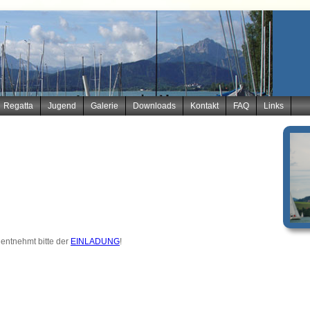
Regatta
Jugend
Galerie
Downloads
Kontakt
FAQ
Links
entnehmt bitte der
EINLADUNG
!