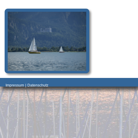
_________________________________________
Impressum
|
Datenschutz
________________________