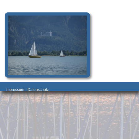
_________________________________________
Impressum
|
Datenschutz
________________________