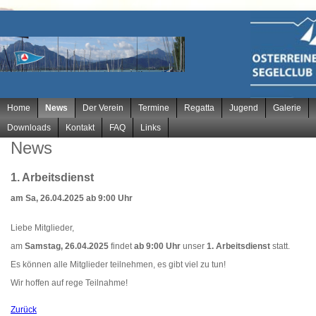
Navigation
Home
News
Der Verein
Termine
Regatta
Jugend
Galerie
überspringen
Downloads
Kontakt
FAQ
Links
News
1. Arbeitsdienst
am Sa, 26.04.2025 ab 9:00 Uhr
Liebe Mitglieder,
am
Samstag, 26.04.2025
findet
ab 9:00 Uhr
unser
1. Arbeitsdienst
statt.
Es können alle Mitglieder teilnehmen, es gibt viel zu tun!
Wir hoffen auf rege Teilnahme!
Zurück