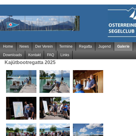
Navigation
Home
News
Der Verein
Termine
Regatta
Jugend
Galerie
überspringen
Downloads
Kontakt
FAQ
Links
Kajütbootregatta 2025